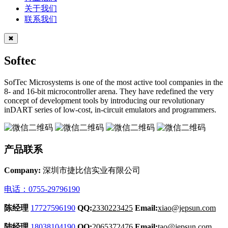
关于我们
联系我们
✖
Softec
SofTec Microsystems is one of the most active tool companies in the
8- and 16-bit microcontroller arena. They have redefined the very
concept of development tools by introducing our revolutionary
inDART series of low-cost, in-circuit emulators and programmers.
产品联系
Company:
深圳市捷比信实业有限公司
电话：0755-29796190
陈经理
17727596190
QQ:
2330223425
Email:
xiao@jepsun.com
陆经理
18038104190
QQ:
2065372476
Email:
tao@jepsun.com