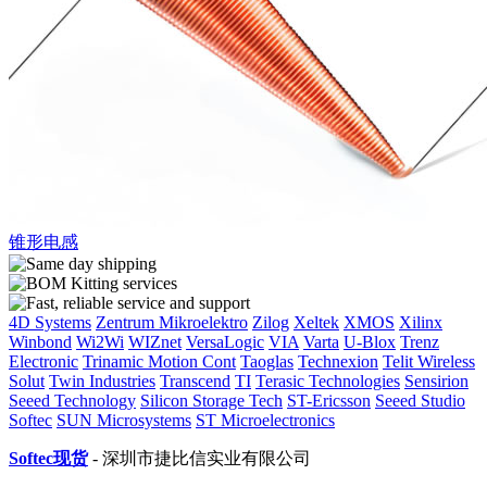
锥形电感
4D Systems
Zentrum Mikroelektro
Zilog
Xeltek
XMOS
Xilinx
Winbond
Wi2Wi
WIZnet
VersaLogic
VIA
Varta
U-Blox
Trenz
Electronic
Trinamic Motion Cont
Taoglas
Technexion
Telit Wireless
Solut
Twin Industries
Transcend
TI
Terasic Technologies
Sensirion
Seeed Technology
Silicon Storage Tech
ST-Ericsson
Seeed Studio
Softec
SUN Microsystems
ST Microelectronics
Softec现货
- 深圳市捷比信实业有限公司