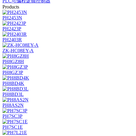
PLC可编程逻辑控制器
Products
PH2453N
PH2423P
PH2403R
ZK-HC08EY-A
PH8GZ8H
PH8GZ3P
PH8BD4K
PH8BD3L
PH8AS2N
PH7SC3P
PH7SC1E