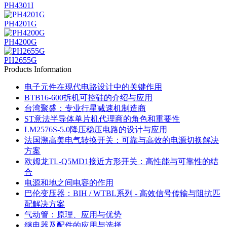
PH4301I
PH4201G
PH4200G
PH2655G
Products Information
电子元件在现代电路设计中的关键作用
BTB16-600拆机可控硅的介绍与应用
台湾聚盛：专业行星减速机制造商
ST意法半导体单片机代理商的角色和重要性
LM2576S-5.0降压稳压电路的设计与应用
法国溯高美电气转换开关：可靠与高效的电源切换解决
方案
欧姆龙TL-Q5MD1接近方形开关：高性能与可靠性的结
合
电源和地之间电容的作用
巴伦变压器：BIH / WTBL系列 - 高效信号传输与阻抗匹
配解决方案
气动管：原理、应用与优势
继电器及配件的应用与选择